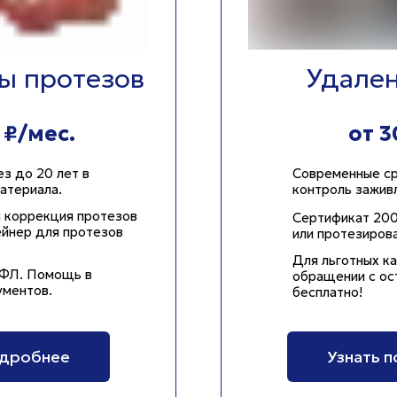
ы протезов
Удален
 ₽/мес.
от 3
ез до 20 лет в
Современные ср
атериала.
контроль заживл
и коррекция протезов
Сертификат 200
йнер для протезов
или протезирова
Для льготных к
ФЛ. Помощь в
обращении c ос
ментов.
бесплатно!
одробнее
Узнать 