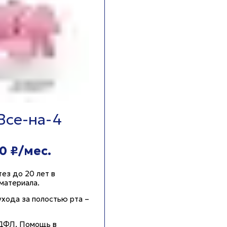
Все-на-4
0 ₽/мес.
тез до 20 лет в
материала.
ухода за полостью рта –
ДФЛ. Помощь в