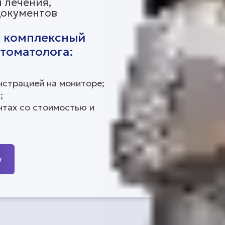
и лечения,
документов
– комплексный
стоматолога:
нстрацией на мониторе;
;
нтах со стоимостью и
у