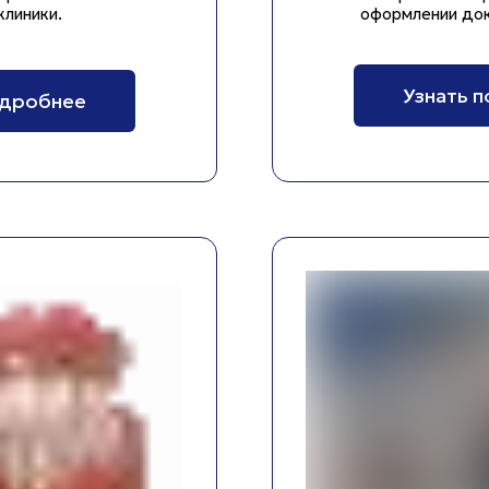
клиники.
оформлении док
Узнать 
одробнее