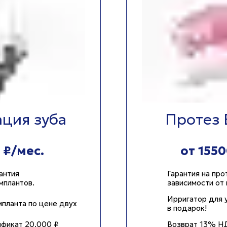
ция зуба
Протез 
 ₽/мес.
от 1550
антия
Гарантия на про
мплантов.
зависимости от 
Ирригатор для 
мпланта по цене двух
в подарок!
ификат 20.000 ₽
Возврат 13% Н